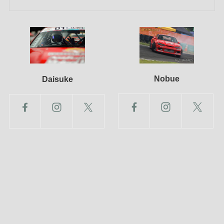
Nobue
Daisuke